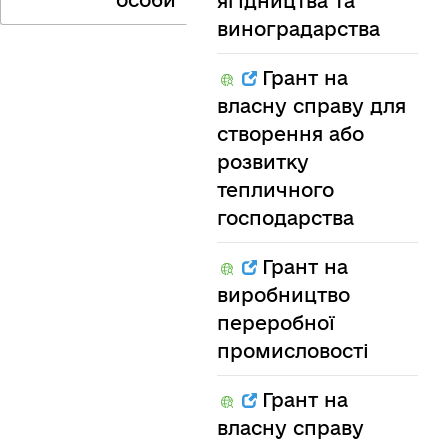
особи
ягідництва та
виноградарства
Грант на
власну справу для
створення або
розвитку
тепличного
господарства
Грант на
виробництво
переробної
промисловості
Грант на
власну справу