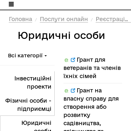
Головна
Послуги онлайн
Реєстрація (Реєстри)
Юридичні особи
Всі категорії
Грант для
ветеранів та членів
їхніх сімей
Інвестиційні
проекти
Грант на
власну справу для
Фізичні особи -
створення або
підприємці
розвитку
Юридичні
садівництва,