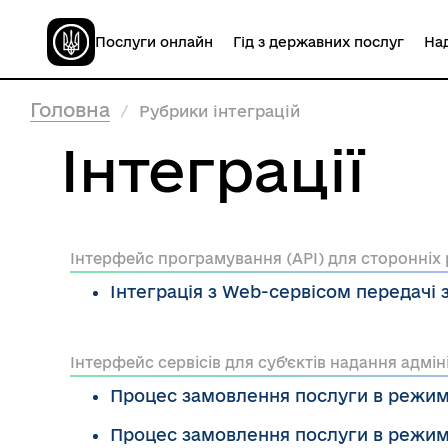
Послуги онлайн
Гід з державних послуг
Над
Головна
Рубрики інтеграцій
Інтеграції
Інтерфейс програмування (API) для сторонніх
Інтеграція з Web-сервісом передачі 
Інтерфейс сервісів для суб’єктів надання адмі
Процес замовлення послуги в режимі
Процес замовлення послуги в режимі