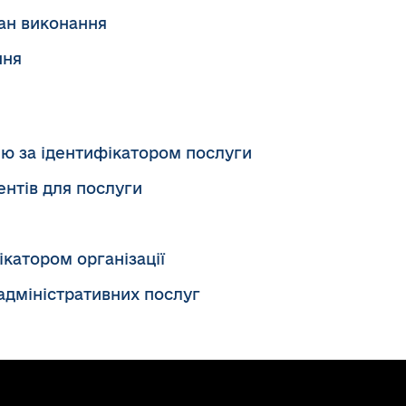
ан виконання
ння
ію за ідентифікатором послуги
нтів для послуги
катором організації
адміністративних послуг