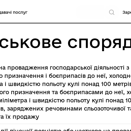
авачі послуг
Зар
йськове спор
 на провадження господарської діяльності 
о призначення і боєприпасів до неї, холодн
а і швидкістю польоту кулі понад 100 метрі
ого призначення та боєприпасами до неї,
міліметра і швидкістю польоту кулі понад 1
в, заряджених речовинами сльозоточивої та 
та їх продажу