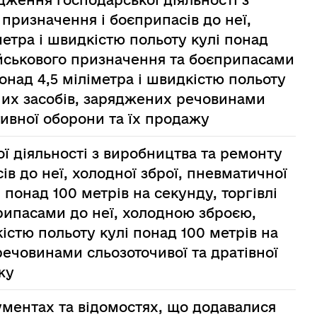
дження господарської діяльності з
призначення і боєприпасів до неї,
метра і швидкістю польоту кулі понад
ійськового призначення та боєприпасами
над 4,5 міліметра і швидкістю польоту
ьних засобів, заряджених речовинами
ктивної оборони та їх продажу
 діяльності з виробництва та ремонту
ів до неї, холодної зброї, пневматичної
 понад 100 метрів на секунду, торгівлі
рипасами до неї, холодною зброєю,
істю польоту кулі понад 100 метрів на
речовинами сльозоточивої та дратівної
жу
ументах та відомостях, що додавалися