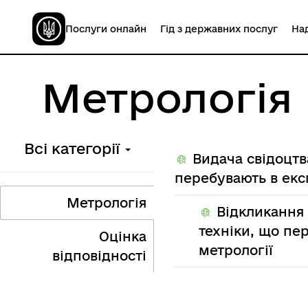
Послуги онлайн
Гід з державних послуг
Над
Метрологія
Всі категорії
Видача свідоцтв
перебувають в експ
Метрологія
Відкликання
техніки, що пе
Оцінка
метрології
відповідності