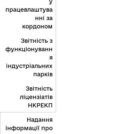
у
працевлаштува
нні за
кордоном
Звітність з
функціонуванн
я
індустріальних
парків
Звітність
ліцензіатів
НКРЕКП
Надання
інформації про