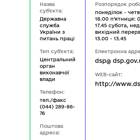
Назва
Розпорядок роб
суб'єкта:
понеділок - четв
Державна
18.00 п’ятниця: 
служба
17.45 субота, нед
України з
вихідний перерв
питань праці
13.00 - 13.45
Тип суб'єкта:
Електронна адре
Центральний
dsp@ dsp.gov.
орган
виконавчої
WEB-сайт:
влади
http://www.ds
Телефон:
тел./факс
(044) 289-86-
76
Поштова
адреса: