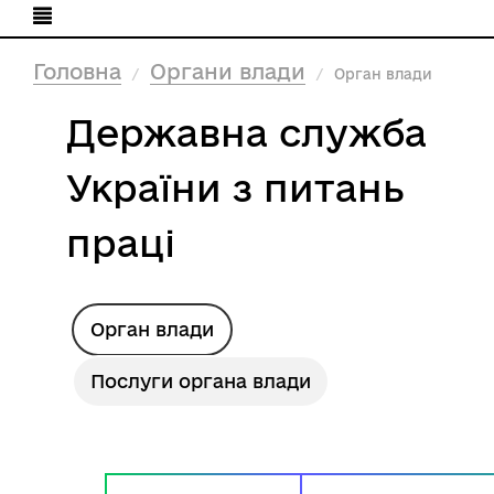
Головна
Органи влади
Орган влади
Державна служба
України з питань
праці
Орган влади
Послуги органа влади